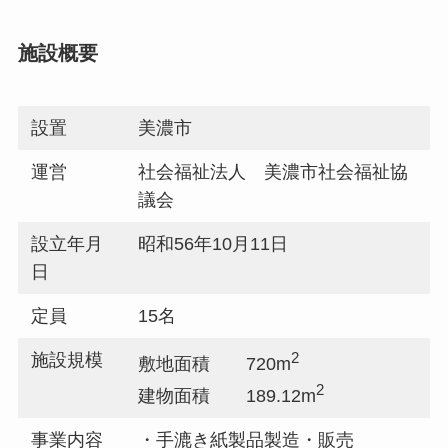
施設概要
設置
美濃市
運営
社会福祉法人 美濃市社会福祉協
議会
設立年月
昭和56年10月11日
日
定員
15名
2
施設規模
敷地面積 720m
2
建物面積 189.12m
事業内容
・手漉き紙製品製造・販売